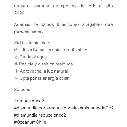
nuestro resumen de aportes de todo el año
2024.
Además, te damos 6 acciones amigables que
puedes hacer:
🚲 Usa la bicicleta
👜 Utiliza Bolsas propias reutilizables
💧 Cuida el agua
♻️ Recicla y clasifica residuos
☀️ Aprovecha la luz natural
🔆 Opta por la energía solar
Saludos
#reduccionco2
#diamundialporlareducciondelasemisionesdeCo2
#diamundialreduccionco2
#OceanumChile