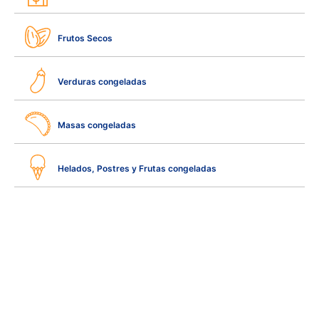
Frutos Secos
Verduras congeladas
Masas congeladas
Helados, Postres y Frutas congeladas
Productos
Productos
Noticias
Recetas
Contacto
Catálogo